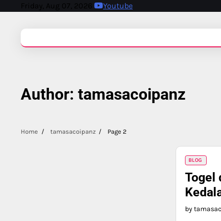
Skip
Friday, Aug 07, 2026
Youtube
to
content
Author:
tamasacoipanz
Home
tamasacoipanz
Page 2
BLOG
Togel
Kedal
by tamasa