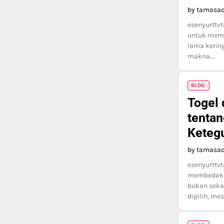
by tamasa
esenyurttvt
untuk mema
lama kerin
makna.…
BLOG
Togel 
tentan
Ketegu
by tamasa
esenyurttvt
membedakan
bukan seka
dipilih, m