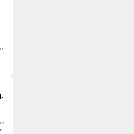
gan
,
ari
um