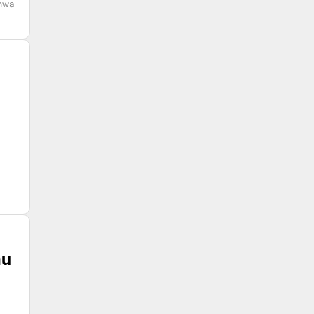
ahwa
mu