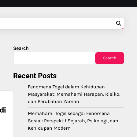
Search
Search
Recent Posts
Fenomena Togel dalam Kehidupan
Masyarakat: Memahami Harapan, Risiko,
dan Perubahan Zaman
di
Memahami Togel sebagai Fenomena
Sosial: Perspektif Sejarah, Psikologi, dan
Kehidupan Modern