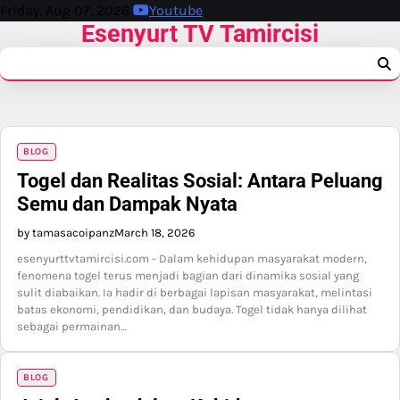
Skip
Friday, Aug 07, 2026
Youtube
Esenyurt TV Tamircisi
to
content
BLOG
Togel dan Realitas Sosial: Antara Peluang
Semu dan Dampak Nyata
by tamasacoipanz
March 18, 2026
esenyurttvtamircisi.com - Dalam kehidupan masyarakat modern,
fenomena togel terus menjadi bagian dari dinamika sosial yang
sulit diabaikan. Ia hadir di berbagai lapisan masyarakat, melintasi
batas ekonomi, pendidikan, dan budaya. Togel tidak hanya dilihat
sebagai permainan…
BLOG