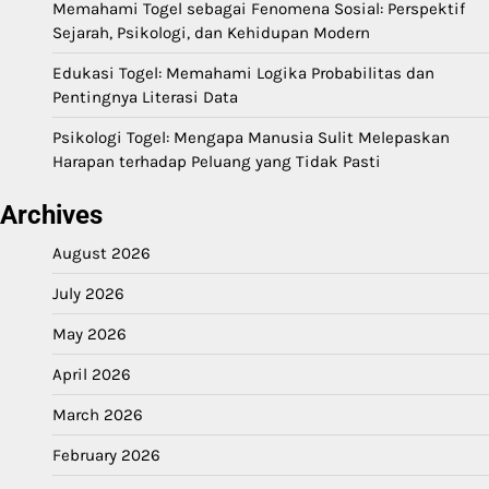
Memahami Togel sebagai Fenomena Sosial: Perspektif
Sejarah, Psikologi, dan Kehidupan Modern
Edukasi Togel: Memahami Logika Probabilitas dan
Pentingnya Literasi Data
Psikologi Togel: Mengapa Manusia Sulit Melepaskan
Harapan terhadap Peluang yang Tidak Pasti
Archives
August 2026
July 2026
May 2026
April 2026
March 2026
February 2026