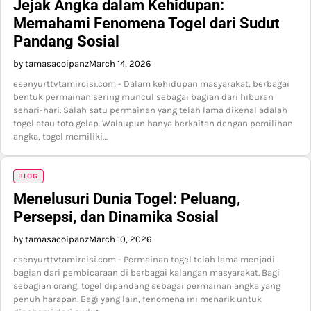
Jejak Angka dalam Kehidupan:
Memahami Fenomena Togel dari Sudut
Pandang Sosial
by tamasacoipanz
March 14, 2026
esenyurttvtamircisi.com - Dalam kehidupan masyarakat, berbagai
bentuk permainan sering muncul sebagai bagian dari hiburan
sehari-hari. Salah satu permainan yang telah lama dikenal adalah
togel atau toto gelap. Walaupun hanya berkaitan dengan pemilihan
angka, togel memiliki…
BLOG
Menelusuri Dunia Togel: Peluang,
Persepsi, dan Dinamika Sosial
by tamasacoipanz
March 10, 2026
esenyurttvtamircisi.com - Permainan togel telah lama menjadi
bagian dari pembicaraan di berbagai kalangan masyarakat. Bagi
sebagian orang, togel dipandang sebagai permainan angka yang
penuh harapan. Bagi yang lain, fenomena ini menarik untuk