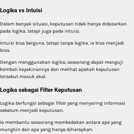
Logika vs Intuisi
Dalam banyak situasi, keputusan tidak hanya didasarkan
pada logika, tetapi juga pada intuisi.
Intuisi bisa berguna, tetapi tanpa logika, ia bisa menjadi
bias.
Dengan menggunakan logika, seseorang dapat menguji
kembali keyakinannya dan melihat apakah keputusan
tersebut masuk akal.
Logika sebagai Filter Keputusan
Logika berfungsi sebagai filter yang menyaring informasi
sebelum menjadi keputusan.
Ia membantu seseorang membedakan antara apa yang
mungkin dan apa yang hanya diharapkan.