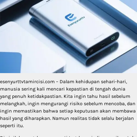
esenyurttvtamircisi.com – Dalam kehidupan sehari-hari,
manusia sering kali mencari kepastian di tengah dunia
yang penuh ketidakpastian. Kita ingin tahu hasil sebelum
melangkah, ingin mengurangi risiko sebelum mencoba, dan
ingin memastikan bahwa setiap keputusan akan membawa
hasil yang diharapkan. Namun realitas tidak selalu berjalan
seperti itu.