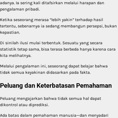
adanya. Ia sering kali ditafsirkan melalui harapan dan
pengalaman pribadi.
Ketika seseorang merasa “lebih yakin” terhadap hasil
tertentu, sebenarnya ia sedang membangun persepsi, bukan
kepastian.
Di sinilah ilusi mulai terbentuk. Sesuatu yang secara
statistik tetap sama, bisa terasa berbeda hanya karena cara
kita melihatnya.
Melalui pengalaman ini, seseorang dapat belajar bahwa
tidak semua keyakinan didasarkan pada fakta.
Peluang dan Keterbatasan Pemahaman
Peluang mengajarkan bahwa tidak semua hal dapat
dikontrol atau diprediksi.
Ada batas dalam pemahaman manusia—dan menyadari